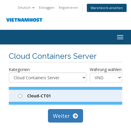
Deutsch
Einloggen
Registrieren
Warenkorb ansehen
Togg
navig
Cloud Containers Server
Kategorien:
Währung wählen:
Cloud-CT01
Weiter