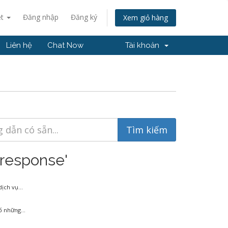
ệt
Đăng nhập
Đăng ký
Xem giỏ hàng
Liên hệ
Chat Now
Tài khoản
tresponse'
ch vụ...
 những...