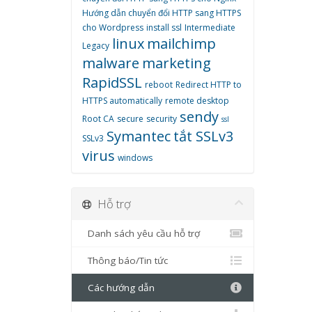
Hướng dẫn chuyển đổi HTTP sang HTTPS
cho Wordpress
install ssl
Intermediate
linux
mailchimp
Legacy
malware
marketing
RapidSSL
reboot
Redirect HTTP to
HTTPS automatically
remote desktop
sendy
Root CA
secure
security
ssl
Symantec
tắt SSLv3
SSLv3
virus
windows
Hỗ trợ
Danh sách yêu cầu hỗ trợ
Thông báo/Tin tức
Các hướng dẫn