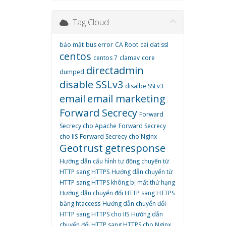
Tag Cloud
bảo mật
bus error
CA Root
cai dat ssl
centos
centos 7
clamav
core
directadmin
dumped
disable SSLv3
disalbe SSLv3
email
email marketing
Forward Secrecy
Forward
Secrecy cho Apache
Forward Secrecy
cho IIS
Forward Secrecy cho Nginx
Geotrust
getresponse
Hướng dẫn cấu hình tự động chuyển từ
HTTP sang HTTPS
Hướng dẫn chuyển từ
HTTP sang HTTPS không bị mất thứ hạng
Hướng dẫn chuyển đổi HTTP sang HTTPS
bằng htaccess
Hướng dẫn chuyển đổi
HTTP sang HTTPS cho IIS
Hướng dẫn
chuyển đổi HTTP sang HTTPS cho Nginx