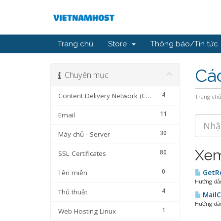
Trang chủ
Store
Thông báo/Tin tức
Cá
Chuyên mục
4
Content Delivery Network (CDN)
Trang ch
11
Email
30
Máy chủ - Server
Xem
80
SSL Certificates
0
Tên miền
GetRe
Hướng dẫn
4
Thủ thuật
MailC
Hướng dẫn
1
Web Hosting Linux